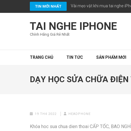
Bỏ
Vài mẹo vặt khi mua tai nghe iPh
TIN MỚI NHẤT
qua
và
TAI NGHE IPHONE
tới
nội
Chính Hãng Giá Rẻ Nhất
dung
(ấn
Enter)
TRANG CHỦ
TIN TỨC
SẢN PHẨM MỚI
DẠY HỌC SỬA CHỮA ĐIỆN
19 TH4 2022
HEADPHONE
Khóa hoc sua chua dien thoai CẤP TỐC, BAO NG