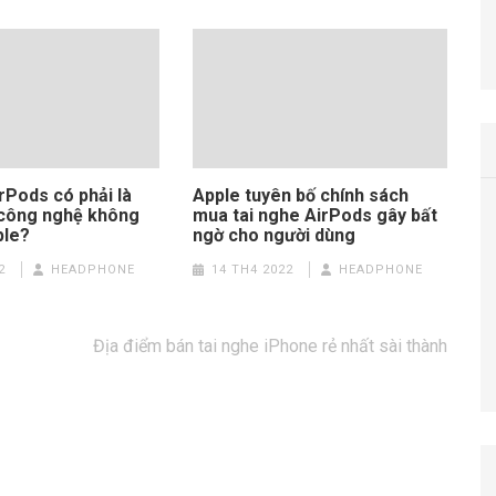
rPods có phải là
Apple tuyên bố chính sách
công nghệ không
mua tai nghe AirPods gây bất
ple?
ngờ cho người dùng
2
HEADPHONE
14 TH4 2022
HEADPHONE
Địa điểm bán tai nghe iPhone rẻ nhất sài thành