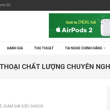
one 5S, 6, 6S Plus chính hãng giá rẻ tại TPHCM
ĐÁNH GIÁ
THỦ THUẬT
TAI NGHE CHÍNH HÃNG
 THOẠI CHẤT LƯỢNG CHUYÊN NGH
HỀ, GIẢM GIÁ SIÊU SHOCK