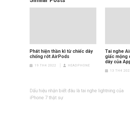
Similar Posts
Phát hiện thần kì từ chiếc dây
Tai nghe Ai
chống rớt AirPods
giấc mộng 
dây của Ap
19 TH4 2022
HEADPHONE
13 TH4 202
Điều
Dấu hiệu nhận biết đâu là tai nghe lightning của
hướng
iPhone 7 thật sự
bài
viết