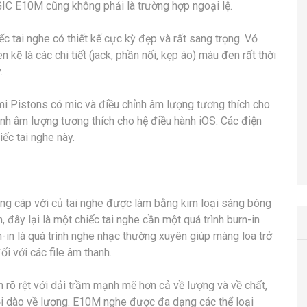
GIC E10M cũng không phải là trường hợp ngoại lệ.
tai nghe có thiết kế cực kỳ đẹp và rất sang trọng. Vỏ
kẽ là các chi tiết (jack, phần nối, kẹp áo) màu đen rất thời
.
 Pistons có mic và điều chỉnh âm lượng tương thích cho
h âm lượng tương thích cho hệ điều hành iOS. Các điện
ếc tai nghe này.
cứng cáp với củ tai nghe được làm bằng kim loại sáng bóng
 đây lại là một chiếc tai nghe cần một quá trình burn-in
n-in là quá trình nghe nhạc thường xuyên giúp màng loa trở
i với các file âm thanh.
n rõ rệt với dải trầm mạnh mẽ hơn cả về lượng và về chất,
dồi dào về lượng. E10M nghe được đa dạng các thể loại