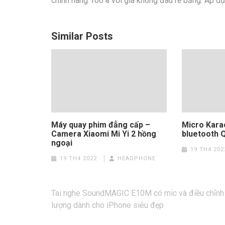
chính hãng 100% với giá không đâu rẻ bằng. Áp dụn
Similar Posts
Máy quay phim đẳng cấp –
Micro Kara
Camera Xiaomi Mi Yi 2 hồng
bluetooth 
ngoại
19 TH4 202
19 TH4 2022
HEADPHONE
Điều
Tai nghe SoundMAGIC E10M có mic và điều chỉnh
hướng
lượng dành cho iPhone siêu đẹp
bài