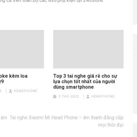
g cả trên toàn bộ các linh/phụ kiện tại 24hStore.
oke kèm loa
Top 3 tai nghe giá rẻ cho sự
Q9
lựa chọn tốt nhất của người
dùng smartphone
2
HEADPHONE
3 TH5 2022
HEADPHONE
 âm
Tai nghe Xiaomi Mi Head Phone – âm thanh đẳng cấp
mọi thời đại