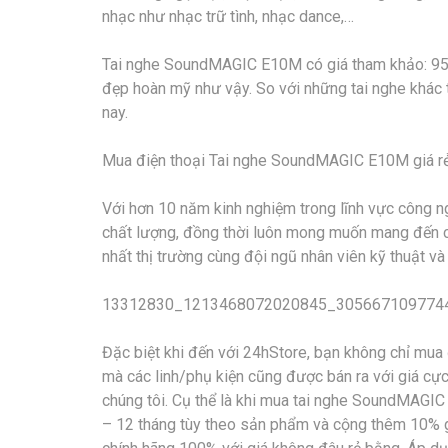
nhạc như nhạc trữ tình, nhạc dance,…
Tai nghe SoundMAGIC E10M có giá tham khảo: 950
đẹp hoàn mỹ như vậy. So với những tai nghe khá
nay.
Mua điện thoại Tai nghe SoundMAGIC E10M giá rẻ
Với hơn 10 năm kinh nghiệm trong lĩnh vực công ng
chất lượng, đồng thời luôn mong muốn mang đến 
nhất thị trường cùng đội ngũ nhân viên kỹ thuật và
13312830_1213468072020845_305667109774
Đặc biệt khi đến với 24hStore, bạn không chỉ mua
mà các linh/phụ kiện cũng được bán ra với giá cự
chúng tôi. Cụ thể là khi mua tai nghe SoundMAGI
– 12 tháng tùy theo sản phẩm và cộng thêm 10% g