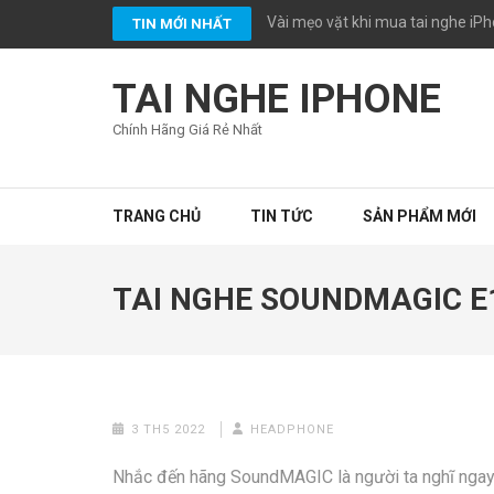
Bỏ
Vài mẹo vặt khi mua tai nghe iPh
TIN MỚI NHẤT
qua
và
TAI NGHE IPHONE
tới
nội
Chính Hãng Giá Rẻ Nhất
dung
(ấn
Enter)
TRANG CHỦ
TIN TỨC
SẢN PHẨM MỚI
TAI NGHE SOUNDMAGIC E1
3 TH5 2022
HEADPHONE
Nhắc đến hãng SoundMAGIC là người ta nghĩ ngay 