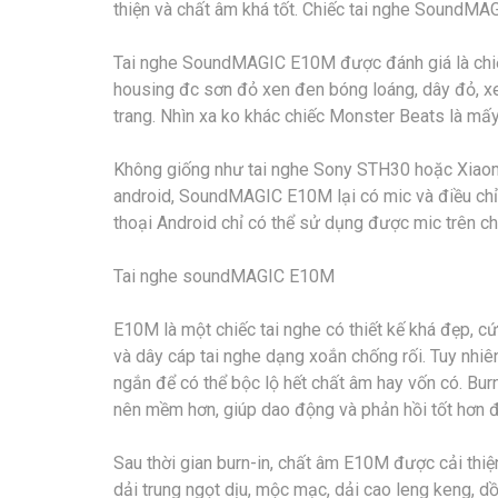
thiện và chất âm khá tốt. Chiếc tai nghe SoundMA
Tai nghe SoundMAGIC E10M được đánh giá là chiếc 
housing đc sơn đỏ xen đen bóng loáng, dây đỏ, xen 
trang. Nhìn xa ko khác chiếc Monster Beats là mấy
Không giống như tai nghe Sony STH30 hoặc Xiaomi
android, SoundMAGIC E10M lại có mic và điều chỉn
thoại Android chỉ có thể sử dụng được mic trên chi
Tai nghe soundMAGIC E10M
E10M là một chiếc tai nghe có thiết kế khá đẹp, 
và dây cáp tai nghe dạng xoắn chống rối. Tuy nhiên,
ngắn để có thể bộc lộ hết chất âm hay vốn có. Bur
nên mềm hơn, giúp dao động và phản hồi tốt hơn đố
Sau thời gian burn-in, chất âm E10M được cải thiệ
dải trung ngọt dịu, mộc mạc, dải cao leng keng, 